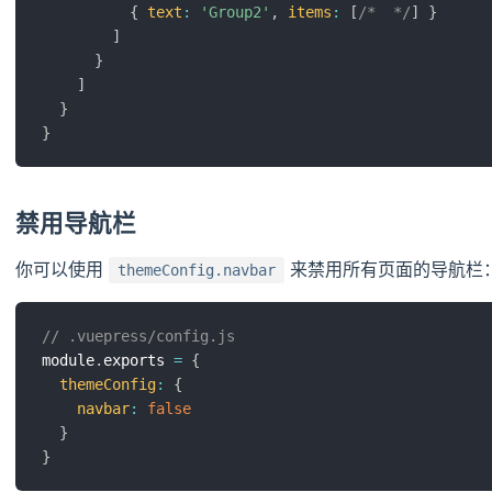
{
text
:
'Group2'
,
items
:
[
/*  */
]
}
]
}
]
}
}
禁用导航栏
你可以使用
来禁用所有页面的导航栏
themeConfig.navbar
// .vuepress/config.js
module
.
exports 
=
{
themeConfig
:
{
navbar
:
false
}
}