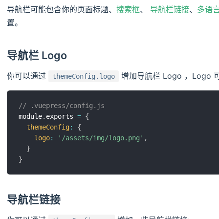
导航栏可能包含你的页面标题、
搜索框
、
导航栏链接
、
多语
置。
导航栏 Logo
你可以通过
增加导航栏 Logo ，Logo
themeConfig.logo
// .vuepress/config.js
module
.
exports 
=
{
themeConfig
:
{
logo
:
'/assets/img/logo.png'
,
}
}
导航栏链接