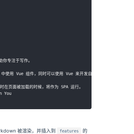
kdown 被渲染，并插入到
的
features