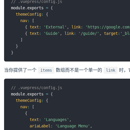
// .vuepress/config.js
module
.
exports 
=
{
themeConfig
:
{
nav
:
[
{
text
:
'External'
,
link
:
'https://google.com
{
text
:
'Guide'
,
link
:
'/guide/'
,
target
:
'_bl
]
}
}
当你提供了一个
数组而不是一个单一的
时，
items
link
// .vuepress/config.js
module
.
exports 
=
{
themeConfig
:
{
nav
:
[
{
text
:
'Languages'
,
ariaLabel
:
'Language Menu'
,