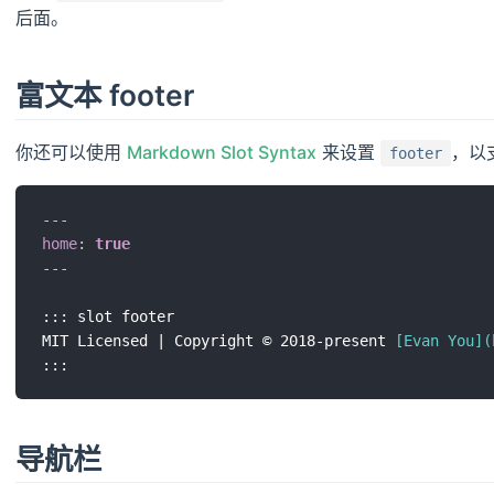
后面。
富文本 footer
你还可以使用
Markdown Slot Syntax
来设置
，以
footer
---
home
:
true
---
::: slot footer

MIT Licensed | Copyright © 2018-present 
[
Evan You
](
导航栏