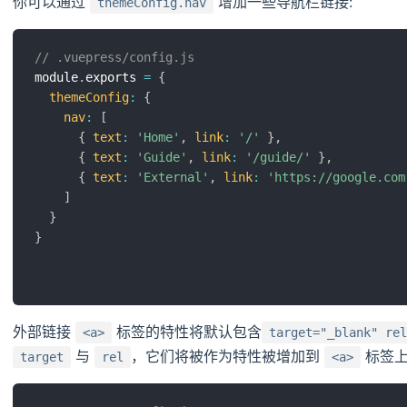
你可以通过
增加一些导航栏链接:
themeConfig.nav
// .vuepress/config.js
module
.
exports 
=
{
themeConfig
:
{
nav
:
[
{
text
:
'Home'
,
link
:
'/'
}
,
{
text
:
'Guide'
,
link
:
'/guide/'
}
,
{
text
:
'External'
,
link
:
'https://google.com
]
}
}
外部链接
标签的特性将默认包含
<a>
target="_blank" rel
与
，它们将被作为特性被增加到
标签
target
rel
<a>