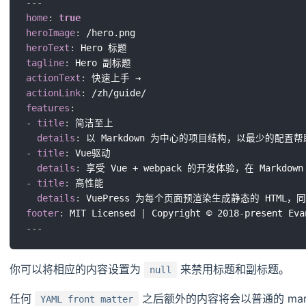
---
home
:
true
heroImage
:
heroText
:
tagline
:
actionText
:
actionLink
:
features
:
-
title
:
 简洁至上

details
:
-
title
:
 Vue驱动

details
:
-
title
:
 高性能

details
:
footer
:
 MIT Licensed 
|
 Copyright © 2018
-
---
你可以将相应的内容设置为
来禁用标题和副标题。
null
任何
之后额外的内容将会以普通的 mar
YAML front matter