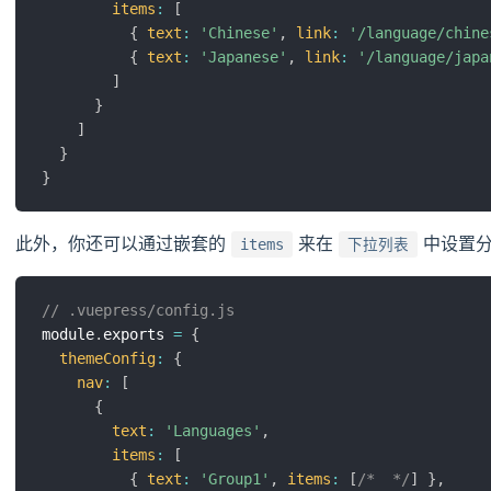
items
:
[
{
text
:
'Chinese'
,
link
:
'/language/chine
{
text
:
'Japanese'
,
link
:
'/language/japa
]
}
]
}
}
此外，你还可以通过嵌套的
来在
中设置
items
下拉列表
// .vuepress/config.js
module
.
exports 
=
{
themeConfig
:
{
nav
:
[
{
text
:
'Languages'
,
items
:
[
{
text
:
'Group1'
,
items
:
[
/*  */
]
}
,