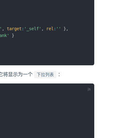
'
,
target
:
'_self'
,
rel
:
''
}
,
ank'
}
它将显示为一个
：
下拉列表