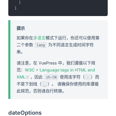
]
}
提示
如果你在
多语言
模式下运行，你还可以使用第
二个参数
为不同语言生成时间字符
lang
串。
请注意，在 VuePress 中，我们遵循以下规
范：
W3C > Language tags in HTML and
(opens new window)
XML
，因此
使用连字符（
）而
zh-CN
-
不是下划线（
）。 请确保你使用的库遵循
_
此规范，否则请自行转换。
dateOptions