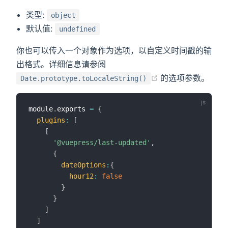
类型:
object
默认值:
undefined
你也可以传入一个对象作为选项，以自定义时间戳的输
出格式。详细信息请参阅
(opens new wind
的选项参数。
Date.prototype.toLocaleString()
module
.
exports 
=
{
plugins
:
[
[
'@vuepress/last-updated'
,
{
dateOptions
:
{
hour12
:
false
}
}
]
]