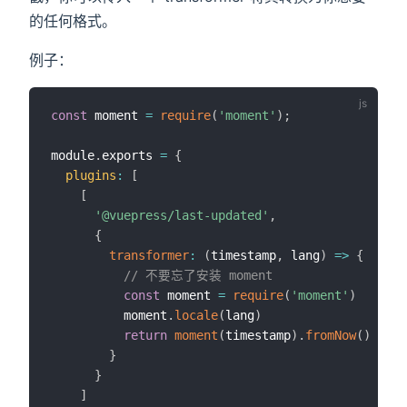
的任何格式。
例子：
const
 moment 
=
require
(
'moment'
)
;
module
.
exports 
=
{
plugins
:
[
[
'@vuepress/last-updated'
,
{
transformer
:
(
timestamp
,
 lang
)
=>
{
// 不要忘了安装 moment
const
 moment 
=
require
(
'moment'
)
          moment
.
locale
(
lang
)
return
moment
(
timestamp
)
.
fromNow
(
)
}
}
]