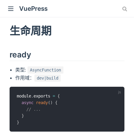
VuePress
生命周期
ready
类型:
AsyncFunction
作用域：
dev|build
module
.
exports 
=
{
async
ready
(
)
{
)
// ...
}
}